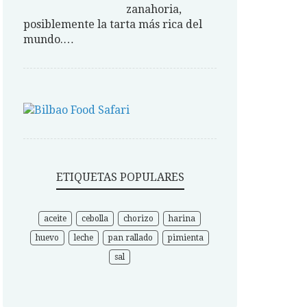
zanahoria,
posiblemente la tarta más rica del
mundo.…
ETIQUETAS POPULARES
aceite
cebolla
chorizo
harina
huevo
leche
pan rallado
pimienta
sal