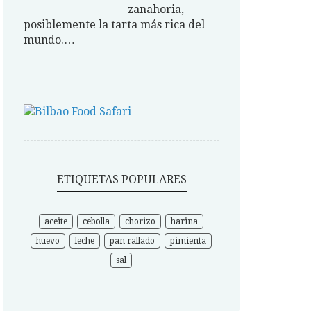
zanahoria,
posiblemente la tarta más rica del
mundo.…
ETIQUETAS POPULARES
aceite
cebolla
chorizo
harina
huevo
leche
pan rallado
pimienta
sal