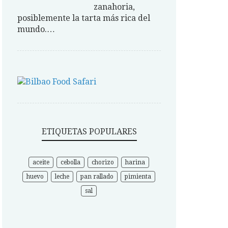
zanahoria,
posiblemente la tarta más rica del
mundo.…
ETIQUETAS POPULARES
aceite
cebolla
chorizo
harina
huevo
leche
pan rallado
pimienta
sal