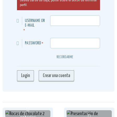
desea darse de baja, pulse sobre el botón de eliminar
perfil.
USERNAME OR
E-MAIL
*
PASSWORD
*
RECORDARME