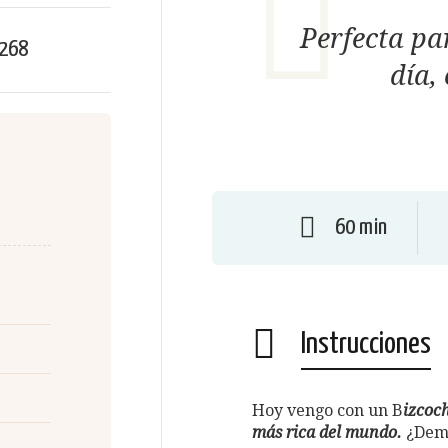
Perfecta pa
268
día,
60 min
Instrucciones
Hoy vengo con un B
izcoc
más rica del mundo.
¿Dema