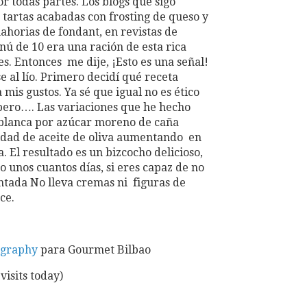
r todas partes. Los blogs que sigo
tartas acabadas con frosting de queso y
ahorias de fondant, en revistas de
nú de 10 era una ración de esta rica
tes. Entonces me dije, ¡Esto es una señal!
 al lío. Primero decidí qué receta
a mis gustos. Ya sé que igual no es ético
 pero…. Las variaciones que he hecho
r blanca por azúcar moreno de caña
tidad de aceite de oliva aumentando en
a. El resultado es un bizcocho delicioso,
o unos cuantos días, si eres capaz de no
ntada No lleva cremas ni figuras de
ce.
ography
para Gourmet Bilbao
visits today)