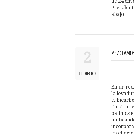
de 24 cm 
Precalent
abajo
2
MEZCLAMOS
HECHO
En un rec
la levadur
el bicarb
En otro r
batimos e
unificand
incorpora
en el prim