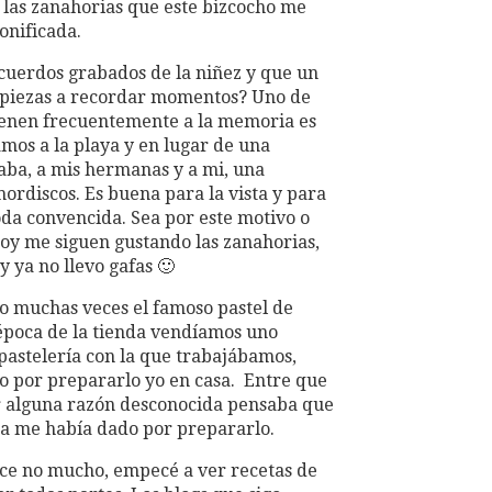
 las zanahorias que este bizcocho me
onificada.
cuerdos grabados de la niñez y que un
mpiezas a recordar momentos? Uno de
ienen frecuentemente a la memoria es
mos a la playa y en lugar de una
ba, a mis hermanas y a mi, una
rdiscos. Es buena para la vista y para
da convencida. Sea por este motivo o
 hoy me siguen gustando las zanahorias,
 ya no llevo gafas 🙂
do muchas veces el famoso pastel de
 época de la tienda vendíamos uno
 pastelería con la que trabajábamos,
 por prepararlo yo en casa. Entre que
r alguna razón desconocida pensaba que
a me había dado por prepararlo.
ace no mucho, empecé a ver recetas de