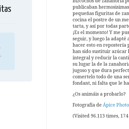
bizcochos de zanahoria po
publicaban hermosisimas 
itas
pequeñas figuritas de zan
cocina el postre de un me
tarta, y así por todas par
¡Es el momento! Y me puse
seguir, y luego la adapté 
hacer esto en repostería
o
han sido sustituir azúca
.
integral y reducir la can
su lugar la de la zanahori
jugoso y que dura perfect
comertelo todo de una se
fondant, ni falta que le ha
¿Os animáis a probarlo?
Fotografía de
Ápice Phot
(Visited 96.113 times, 174 