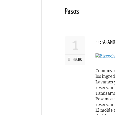
Pasos
1
PREPARAMOS
HECHO
Comenzam
los ingred
Lavamos y
reservam
Tamizamos
Pesamos el
reservam
El molde 