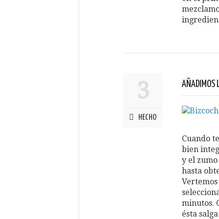
mezclamos
ingredien
3
AÑADIMOS 
HECHO
Cuando te
bien inte
y el zumo
hasta obt
Vertemos 
seleccion
minutos. 
ésta salga