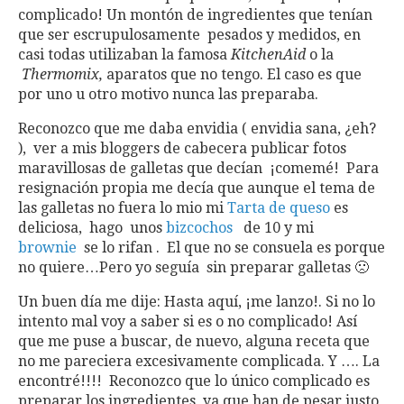
complicado! Un montón de ingredientes que tenían
que ser escrupulosamente pesados y medidos, en
casi todas utilizaban la famosa
KitchenAid
o la
Thermomix,
aparatos que no tengo. El caso es que
por uno u otro motivo nunca las preparaba.
Reconozco que me daba envidia ( envidia sana, ¿eh?
), ver a mis bloggers de cabecera publicar fotos
maravillosas de galletas que decían ¡comemé! Para
resignación propia me decía que aunque el tema de
las galletas no fuera lo mio mi
Tarta de queso
es
deliciosa, hago unos
bizcochos
de 10 y mi
brownie
se lo rifan . El que no se consuela es porque
no quiere…Pero yo seguía sin preparar galletas 🙁
Un buen día me dije: Hasta aquí, ¡me lanzo!. Si no lo
intento mal voy a saber si es o no complicado! Así
que me puse a buscar, de nuevo, alguna receta que
no me pareciera excesivamente complicada. Y …. La
encontré!!!! Reconozco que lo único complicado es
preparar los ingredientes, ya que han de pesar justo